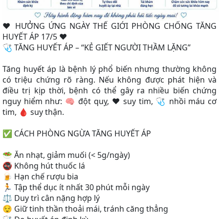
❤️ HƯỞNG ỨNG NGÀY THẾ GIỚI PHÒNG CHỐNG TĂNG
HUYẾT ÁP 17/5 ❤️
🩺 TĂNG HUYẾT ÁP – “KẺ GIẾT NGƯỜI THẦM LẶNG”
Tăng huyết áp là bệnh lý phổ biến nhưng thường không
có triệu chứng rõ ràng. Nếu không được phát hiện và
điều trị kịp thời, bệnh có thể gây ra nhiều biến chứng
nguy hiểm như: 🧠 đột quỵ, ❤️ suy tim, 🩺 nhồi máu cơ
tim, 🩸 suy thận.
✅ CÁCH PHÒNG NGỪA TĂNG HUYẾT ÁP
🥗 Ăn nhạt, giảm muối (< 5g/ngày)
🚭 Không hút thuốc lá
🍺 Hạn chế rượu bia
🏃 Tập thể dục ít nhất 30 phút mỗi ngày
⚖️ Duy trì cân nặng hợp lý
😌 Giữ tinh thần thoải mái, tránh căng thẳng