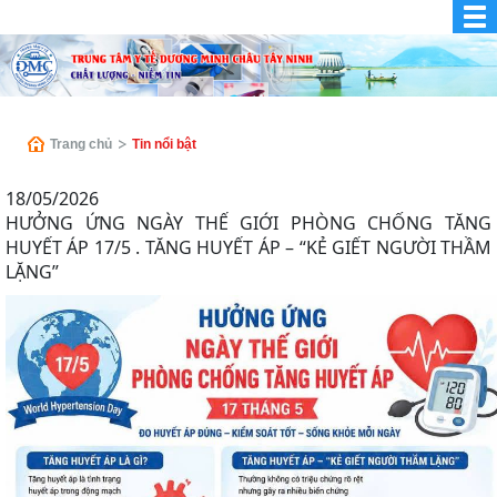
Trang chủ
Tin nổi bật
18/05/2026
HƯỞNG ỨNG NGÀY THẾ GIỚI PHÒNG CHỐNG TĂNG
HUYẾT ÁP 17/5 . TĂNG HUYẾT ÁP – “KẺ GIẾT NGƯỜI THẦM
LẶNG”