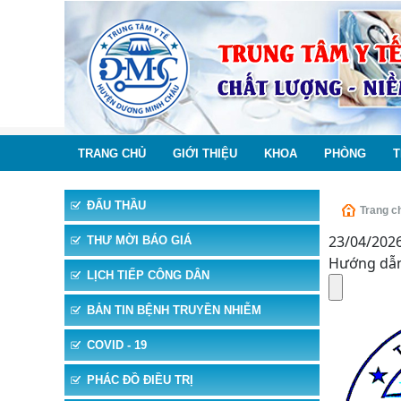
TRANG CHỦ
GIỚI THIỆU
KHOA
PHÒNG
T
ĐẤU THẦU
Trang c
23/04/202
THƯ MỜI BÁO GIÁ
Hướng dẫn
LỊCH TIẾP CÔNG DÂN
BẢN TIN BỆNH TRUYỀN NHIỄM
COVID - 19
PHÁC ĐỒ ĐIỀU TRỊ