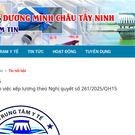
RẠM Y TẾ
TIN TỨC
HOẠT ĐỘNG
TUYỂN DỤNG
hủ
Tin nổi bật
6
 việc xếp lương theo Nghị quyết số 261/2025/QH15