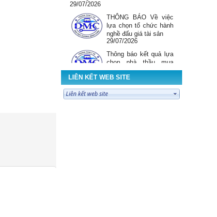
29/07/2026
THÔNG BÁO Về việc
lựa chọn tổ chức hành
nghề đấu giá tài sản
29/07/2026
Thông báo kết quả lựa
chọn nhà thầu mua
sắm Vật tư y tế, sinh
LIÊN KẾT WEB SITE
phẩm xét nghiệm sử
dụng tại TTYT KV...
28/07/2026
Thông báo chào giá gói
thầu " Mua sắm biểu
mẫu phục vụ khám sức
khỏe toàn dân năm
2026"
28/07/2026