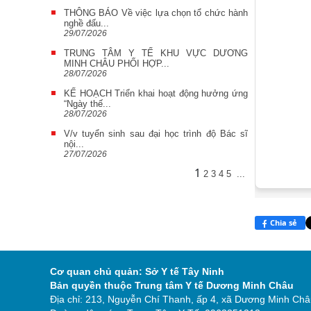
THÔNG BÁO Về việc lựa chọn tổ chức hành
nghề đấu...
29/07/2026
TRUNG TÂM Y TẾ KHU VỰC DƯƠNG
MINH CHÂU PHỐI HỢP...
28/07/2026
KẾ HOẠCH Triển khai hoạt động hưởng ứng
“Ngày thế...
28/07/2026
V/v tuyển sinh sau đại học trình độ Bác sĩ
nội...
27/07/2026
1
2
3
4
5
...
Chia sẻ
Cơ quan chủ quản: Sở Y tế Tây Ninh
Bản quyền thuộc Trung tâm Y tế Dương Minh Châu
Địa chỉ: 213, Nguyễn Chí Thanh, ấp 4, xã Dương Minh Châu