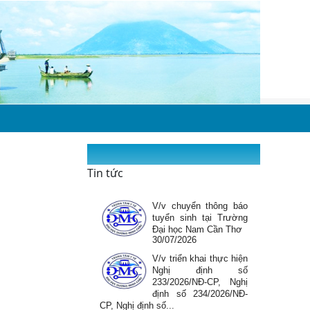
Hưởng ứng tuần lễ
nuôi con bằng sữa mẹ
03/08/2026
Thông báo chào giá
sửa chữa và thay thế
linh kiện máy xét
nghiệm sinh hóa tự
động Global 240, hãng...
31/07/2026
Phối hợp tuyên truyền,
vận động thanh toán
tiền điện không dùng
Tin tức
tiền mặt
31/07/2026
V/v chuyển thông báo
tuyển sinh tại Trường
Đại học Nam Cần Thơ
30/07/2026
V/v triển khai thực hiện
Nghị định số
233/2026/NĐ-CP, Nghị
định số 234/2026/NĐ-
CP, Nghị định số...