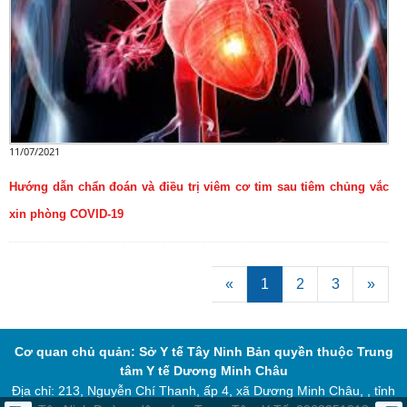
11/07/2021
Hướng dẫn chẩn đoán và điều trị viêm cơ tim sau tiêm chủng vắc
xin phòng COVID-19
«
1
2
3
»
Cơ quan chủ quản: Sở Y tế Tây Ninh
Bản quyền thuộc Trung
tâm Y tế Dương Minh Châu
Địa chỉ: 213, Nguyễn Chí Thanh, ấp 4, xã Dương Minh Châu, , tỉnh