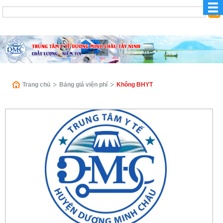
Trang chủ
Bảng giá viện phí
Không BHYT