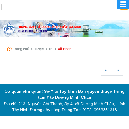
Trang chủ
TRẠM Y TẾ
Xã Phan
«
»
Cơ quan chủ quản: Sở Y tế Tây Ninh
Bản quyền thuộc Trung
tâm Y tế Dương Minh Châu
Địa chỉ: 213, Nguyễn Chí Thanh, ấp 4, xã Dương Minh Châu, , tỉnh
Tây Ninh
Đường dây nóng Trung Tâm Y Tế: 0963351313