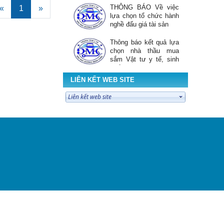
THÔNG BÁO Về việc
«
1
»
lựa chọn tổ chức hành
nghề đấu giá tài sản
Thông báo kết quả lựa
chọn nhà thầu mua
sắm Vật tư y tế, sinh
phẩm xét nghiệm sử
dụng tại TTYT KV...
LIÊN KẾT WEB SITE
Thông báo chào giá gói
thầu " Mua sắm biểu
mẫu phục vụ khám sức
khỏe toàn dân năm
2026"
TRUNG TÂM Y TẾ
KHU VỰC DƯƠNG
MINH CHÂU PHỐI
HỢP UBND XÃ
DƯƠNG MINH CHÂU RA QUÂN
CHIẾN DỊCH KHÁM...
KẾ HOẠCH Triển khai
hoạt động hưởng ứng
“Ngày thế giới phòng,
chống mua bán người”