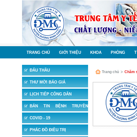
TRANG CHỦ
GIỚI THIỆU
KHOA
PHÒNG
T
ĐẤU THẦU
Trang chủ
Chăm s
THƯ MỜI BÁO GIÁ
LỊCH TIẾP CÔNG DÂN
BẢN TIN BỆNH TRUYỀN
NHIỄM
COVID - 19
PHÁC ĐỒ ĐIỀU TRỊ