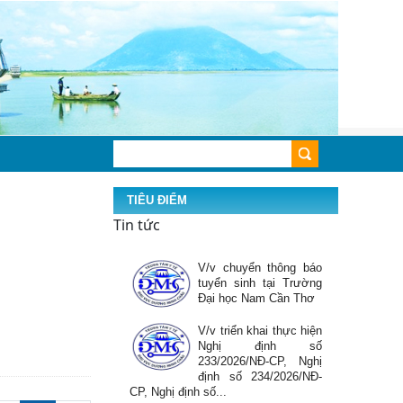
cứu hộ theo Nghị
Quyết số...
Hưởng ứng tuần lễ
nuôi con bằng sữa mẹ
Thông báo chào giá
sửa chữa và thay thế
linh kiện máy xét
nghiệm sinh hóa tự
động Global 240, hãng...
Phối hợp tuyên truyền,
TIÊU ĐIỂM
vận động thanh toán
Tin tức
tiền điện không dùng
tiền mặt
V/v chuyển thông báo
tuyển sinh tại Trường
Đại học Nam Cần Thơ
V/v triển khai thực hiện
Nghị định số
233/2026/NĐ-CP, Nghị
định số 234/2026/NĐ-
CP, Nghị định số...