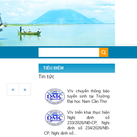
cứu hộ theo Nghị
Quyết số...
Hưởng ứng tuần lễ
nuôi con bằng sữa mẹ
Thông báo chào giá
sửa chữa và thay thế
linh kiện máy xét
nghiệm sinh hóa tự
động Global 240, hãng...
Phối hợp tuyên truyền,
TIÊU ĐIỂM
vận động thanh toán
Tin tức
tiền điện không dùng
tiền mặt
«
»
V/v chuyển thông báo
tuyển sinh tại Trường
Đại học Nam Cần Thơ
V/v triển khai thực hiện
Nghị định số
233/2026/NĐ-CP, Nghị
định số 234/2026/NĐ-
CP, Nghị định số...