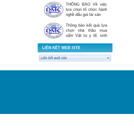
THÔNG BÁO Về việc
lựa chọn tổ chức hành
nghề đấu giá tài sản
Thông báo kết quả lựa
chọn nhà thầu mua
sắm Vật tư y tế, sinh
phẩm xét nghiệm sử
dụng tại TTYT KV...
LIÊN KẾT WEB SITE
Thông báo chào giá gói
thầu " Mua sắm biểu
mẫu phục vụ khám sức
khỏe toàn dân năm
2026"
TRUNG TÂM Y TẾ
KHU VỰC DƯƠNG
MINH CHÂU PHỐI
HỢP UBND XÃ
DƯƠNG MINH CHÂU RA QUÂN
CHIẾN DỊCH KHÁM...
KẾ HOẠCH Triển khai
hoạt động hưởng ứng
“Ngày thế giới phòng,
chống mua bán người”