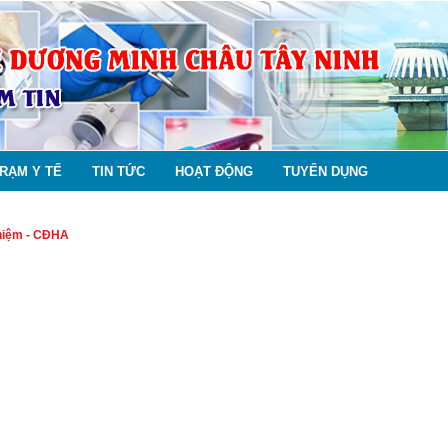
RẠM Y TẾ
TIN TỨC
HOẠT ĐỘNG
TUYỂN DỤNG
hiệm - CĐHA