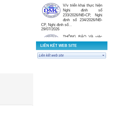
V/v triển khai thực hiện
Nghị định số
233/2026/NĐ-CP, Nghị
định số 234/2026/NĐ-
CP, Nghị định số...
29/07/2026
THÔNG BÁO Về việc
lựa chọn tổ chức hành
LIÊN KẾT WEB SITE
nghề đấu giá tài sản
29/07/2026
Thông báo kết quả lựa
chọn nhà thầu mua
sắm Vật tư y tế, sinh
phẩm xét nghiệm sử
dụng tại TTYT KV...
28/07/2026