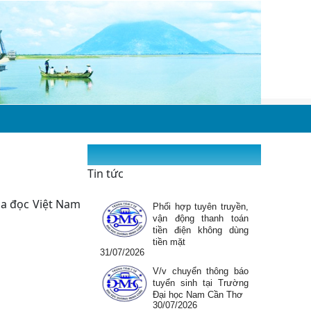
V/v triển khai thực hiện
công tác phòng cháy,
chữa cháy và cứu nạn,
cứu hộ theo Nghị
Quyết số...
05/08/2026
Hưởng ứng tuần lễ
nuôi con bằng sữa mẹ
03/08/2026
Thông báo chào giá
sửa chữa và thay thế
linh kiện máy xét
nghiệm sinh hóa tự
Tin tức
động Global 240, hãng...
31/07/2026
a đọc Việt Nam
Phối hợp tuyên truyền,
vận động thanh toán
tiền điện không dùng
tiền mặt
31/07/2026
V/v chuyển thông báo
tuyển sinh tại Trường
Đại học Nam Cần Thơ
30/07/2026