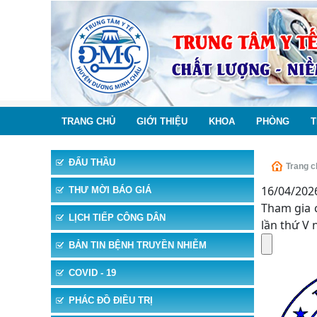
TRANG CHỦ
GIỚI THIỆU
KHOA
PHÒNG
T
ĐẤU THẦU
Trang c
16/04/202
THƯ MỜI BÁO GIÁ
Tham gia 
LỊCH TIẾP CÔNG DÂN
lần thứ V
BẢN TIN BỆNH TRUYỀN NHIỄM
COVID - 19
PHÁC ĐỒ ĐIỀU TRỊ