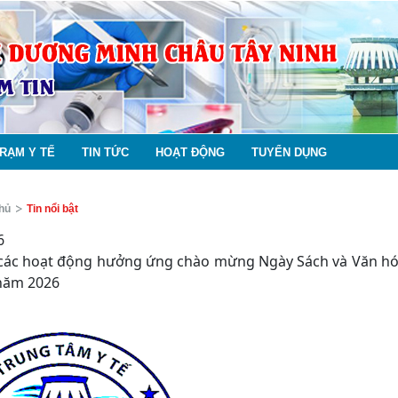
RẠM Y TẾ
TIN TỨC
HOẠT ĐỘNG
TUYỂN DỤNG
hủ
Tin nổi bật
6
các hoạt động hưởng ứng chào mừng Ngày Sách và Văn hó
 năm 2026