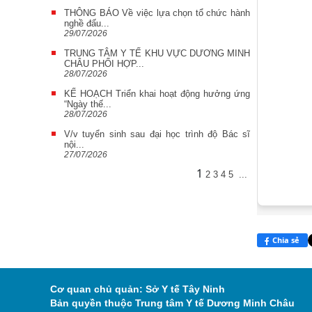
THÔNG BÁO Về việc lựa chọn tổ chức hành
nghề đấu...
29/07/2026
TRUNG TÂM Y TẾ KHU VỰC DƯƠNG MINH
CHÂU PHỐI HỢP...
28/07/2026
KẾ HOẠCH Triển khai hoạt động hưởng ứng
“Ngày thế...
28/07/2026
V/v tuyển sinh sau đại học trình độ Bác sĩ
nội...
27/07/2026
1
2
3
4
5
...
Chia sẻ
Cơ quan chủ quản: Sở Y tế Tây Ninh
Bản quyền thuộc Trung tâm Y tế Dương Minh Châu